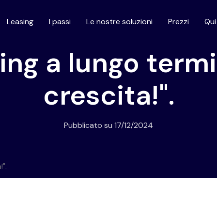
Leasing
I passi
Le nostre soluzioni
Prezzi
Qu
sing a lungo term
crescita!".
Pubblicato su
17/12/2024