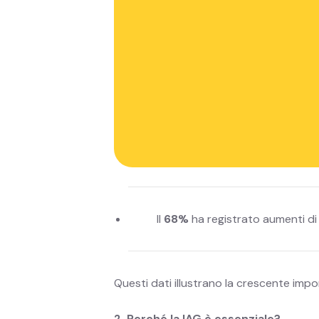
1. Cifre chiave
Secondo
l'indagine Numeum:
L
'80%
delle aziende ha integrat
Il
‍73%
ha migliorato la propria 
Il
‍68%
ha registrato aumenti di 
Questi dati illustrano la crescente impor
2. Perché la IAG è essenziale?