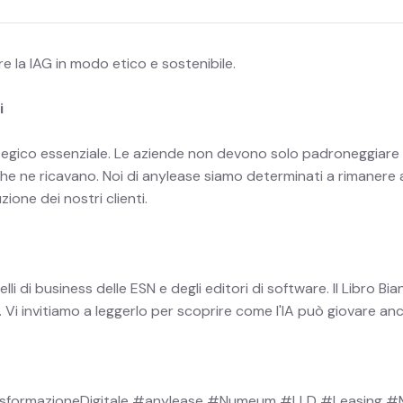
e la IAG in modo etico e sostenibile.
i
tegico essenziale. Le aziende non devono solo padroneggiare
 che ne ricavano. Noi di anylease siamo determinati a rimanere 
ione dei nostri clienti.
i di business delle ESN e degli editori di software. Il Libro Bi
Vi invitiamo a leggerlo per scoprire come l'IA può giovare anc
sformazioneDigitale #anylease #Numeum #LLD #Leasing #M