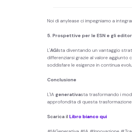
Noi di anylease ci impegniamo a integrar
5. Prospettive per le ESN e gli editor
L'
‍AGI
sta diventando un vantaggio stra
differenziarsi grazie al valore aggiunto
soddisfare le esigenze in continua evoluz
Conclusione
L'IA
generativa
sta trasformando i modell
approfondita di questa trasformazione. 
Scarica il
Libro bianco qui
#IAGenerativa #IA #Innovazione #Tra