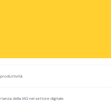
o la IAG nei propri processi interni.
offerta grazie a questa tecnologia.
produttività.
tanza della IAG nel settore digitale.