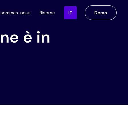
i sommes-nous
Risorse
IT
Demo
ine è in