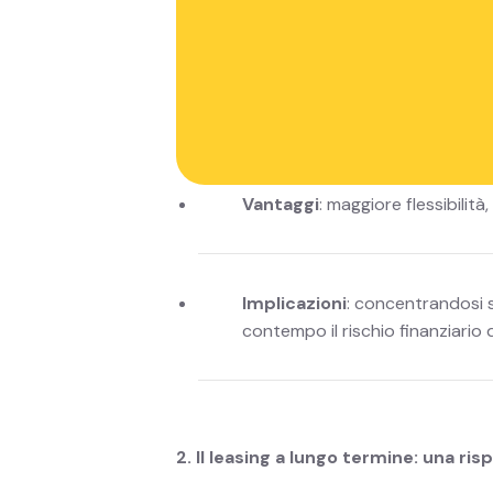
modello di leasing.
1. Finanziamento dell'uso: una nuov
Il concetto di finanziamento basato sull
aziende e ai privati di beneficiare dell
Vantaggi
: maggiore flessibilit
Implicazioni
: concentrandosi su
contempo il rischio finanziario d
2. Il leasing a lungo termine: una ris