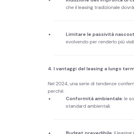
che il leasing tradizionale dovrà 
Limitare le passività nascos
evolvendo per renderlo più visib
4. I vantaggi del leasing a lungo te
Nel 2024, una serie di tendenze conferm
perché:
Conformità ambientale
: le 
standard ambientali.
Budget prevedibile
: il leasin