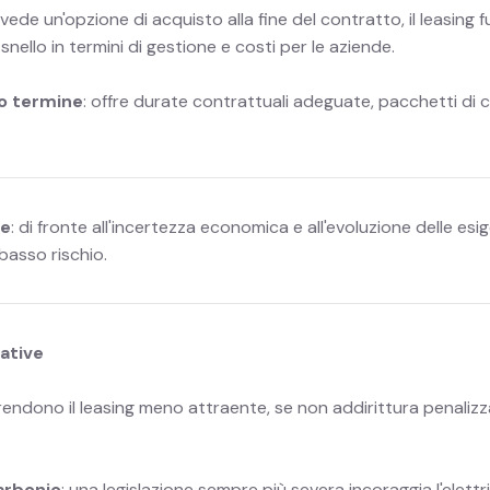
vede un'opzione di acquisto alla fine del contratto, il leasing 
nello in termini di gestione e costi per le aziende.
go termine
: offre durate contrattuali adeguate, pacchetti di chi
de
: di fronte all'incertezza economica e all'evoluzione delle esig
basso rischio.
mative
 rendono il leasing meno attraente, se non addirittura penaliz
arbonio
: una legislazione sempre più severa incoraggia l'elettri