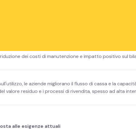
a visione del mercato
'uso non si basa più sulla proprietà di un bene, ma sul suo ut
e attrezzature o dei veicoli di cui hanno bisogno senza doverli 
à, riduzione dei costi di manutenzione e impatto positivo sul bil
ll'utilizzo, le aziende migliorano il flusso di cassa e la capaci
el valore residuo e i processi di rivendita, spesso ad alta inten
posta alle esigenze attuali