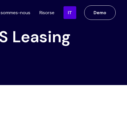
i sommes-nous
Risorse
IT
Demo
S Leasing