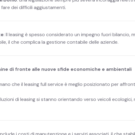
fare dei difficili aggiustamenti.
te
: Il leasing è spesso considerato un impegno fuori bilancio, ma
ile, il che complica la gestione contabile delle aziende.
rmine di fronte alle nuove sfide economiche e ambientali
ano che il leasing full service è meglio posizionato per affro
soluzioni di leasing si stanno orientando verso veicoli ecologici,
g include i costi di manutenzione e i servizi associati, il che stab