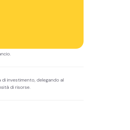
ilizzo. Questo approccio consente alle
possedere.
ancio.
tà di investimento, delegando al
sità di risorse.